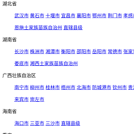
湖北省
武汉市
黄石市
十堰市
宜昌市
襄阳市
鄂州市
荆门市
孝感
恩施土家族苗族自治州
直辖县级
湖南省
长沙市
株洲市
湘潭市
衡阳市
邵阳市
岳阳市
常德市
张家
娄底市
湘西土家族苗族自治州
广西壮族自治区
南宁市
柳州市
桂林市
梧州市
北海市
防城港市
钦州市
贵
来宾市
崇左市
海南省
海口市
三亚市
三沙市
直辖县级