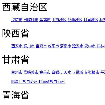
西藏自治区
拉萨市
日喀则市
昌都市
山南地区
那曲地区
阿里地区
林
陕西省
西安市
铜川市
宝鸡市
咸阳市
渭南市
延安市
汉中市
榆林
甘肃省
兰州市
嘉峪关市
金昌市
白银市
天水市
武威市
张掖市
平
临夏回族自治州
甘南藏族自治州
青海省