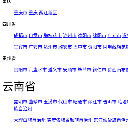
重庆
重庆市
重庆
两江新区
四川省
成都市
自贡市
攀枝花市
泸州市
德阳市
绵阳市
广元市
遂
宜宾市
广安市
达州市
雅安市
巴中市
资阳市
阿坝藏族羌
贵州省
贵阳市
六盘水市
遵义市
安顺市
毕节市
铜仁市
黔西南布
云南省
昆明市
曲靖市
玉溪市
保山市
昭通市
丽江市
普洱市
临沧
族自治州
大理白族自治州
德宏傣族景颇族自治州
怒江傈僳族自治