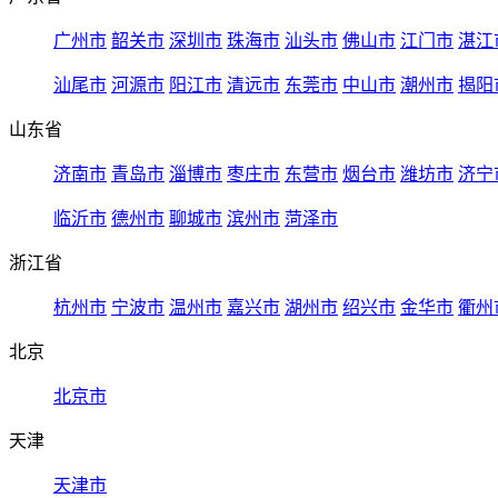
广州市
韶关市
深圳市
珠海市
汕头市
佛山市
江门市
湛江
汕尾市
河源市
阳江市
清远市
东莞市
中山市
潮州市
揭阳
山东省
济南市
青岛市
淄博市
枣庄市
东营市
烟台市
潍坊市
济宁
临沂市
德州市
聊城市
滨州市
菏泽市
浙江省
杭州市
宁波市
温州市
嘉兴市
湖州市
绍兴市
金华市
衢州
北京
北京市
天津
天津市