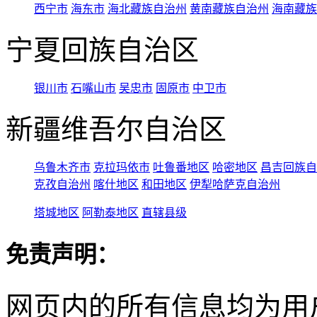
西宁市
海东市
海北藏族自治州
黄南藏族自治州
海南藏族
宁夏回族自治区
银川市
石嘴山市
吴忠市
固原市
中卫市
新疆维吾尔自治区
乌鲁木齐市
克拉玛依市
吐鲁番地区
哈密地区
昌吉回族自
克孜自治州
喀什地区
和田地区
伊犁哈萨克自治州
塔城地区
阿勒泰地区
直辖县级
免责声明：
网页内的所有信息均为用