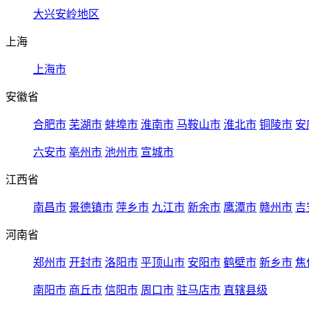
大兴安岭地区
上海
上海市
安徽省
合肥市
芜湖市
蚌埠市
淮南市
马鞍山市
淮北市
铜陵市
安
六安市
亳州市
池州市
宣城市
江西省
南昌市
景德镇市
萍乡市
九江市
新余市
鹰潭市
赣州市
吉
河南省
郑州市
开封市
洛阳市
平顶山市
安阳市
鹤壁市
新乡市
焦
南阳市
商丘市
信阳市
周口市
驻马店市
直辖县级