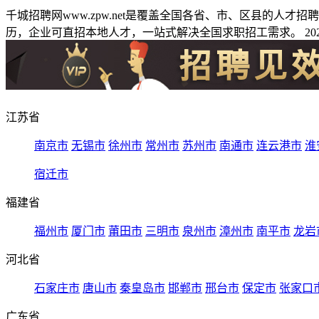
千城招聘网www.zpw.net是覆盖全国各省、市、区县的人
历，企业可直招本地人才，一站式解决全国求职招工需求。 2026
江苏省
南京市
无锡市
徐州市
常州市
苏州市
南通市
连云港市
淮
宿迁市
福建省
福州市
厦门市
莆田市
三明市
泉州市
漳州市
南平市
龙岩
河北省
石家庄市
唐山市
秦皇岛市
邯郸市
邢台市
保定市
张家口
广东省