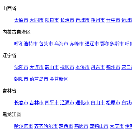
山西省
太原市
大同市
阳泉市
长治市
晋城市
朔州市
晋中市
运城
内蒙古自治区
呼和浩特市
包头市
乌海市
赤峰市
通辽市
鄂尔多斯市
呼
辽宁省
沈阳市
大连市
鞍山市
抚顺市
本溪市
丹东市
锦州市
营口
朝阳市
葫芦岛市
金普新区
吉林省
长春市
吉林市
四平市
辽源市
通化市
白山市
松原市
白城
黑龙江省
哈尔滨市
齐齐哈尔市
鸡西市
鹤岗市
双鸭山市
大庆市
伊