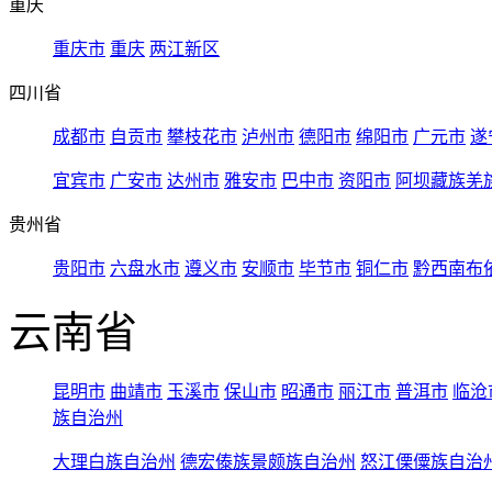
重庆
重庆市
重庆
两江新区
四川省
成都市
自贡市
攀枝花市
泸州市
德阳市
绵阳市
广元市
遂
宜宾市
广安市
达州市
雅安市
巴中市
资阳市
阿坝藏族羌
贵州省
贵阳市
六盘水市
遵义市
安顺市
毕节市
铜仁市
黔西南布
云南省
昆明市
曲靖市
玉溪市
保山市
昭通市
丽江市
普洱市
临沧
族自治州
大理白族自治州
德宏傣族景颇族自治州
怒江傈僳族自治