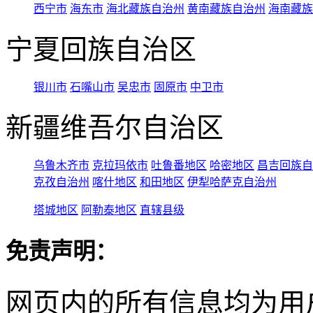
西宁市
海东市
海北藏族自治州
黄南藏族自治州
海南藏族
宁夏回族自治区
银川市
石嘴山市
吴忠市
固原市
中卫市
新疆维吾尔自治区
乌鲁木齐市
克拉玛依市
吐鲁番地区
哈密地区
昌吉回族自
克孜自治州
喀什地区
和田地区
伊犁哈萨克自治州
塔城地区
阿勒泰地区
直辖县级
免责声明：
网页内的所有信息均为用