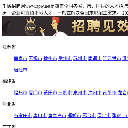
千城招聘网www.zpw.net是覆盖全国各省、市、区县的人
历，企业可直招本地人才，一站式解决全国求职招工需求。 2026
江苏省
南京市
无锡市
徐州市
常州市
苏州市
南通市
连云港市
淮
宿迁市
福建省
福州市
厦门市
莆田市
三明市
泉州市
漳州市
南平市
龙岩
河北省
石家庄市
唐山市
秦皇岛市
邯郸市
邢台市
保定市
张家口
广东省