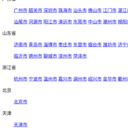
广州市
韶关市
深圳市
珠海市
汕头市
佛山市
江门市
湛江
汕尾市
河源市
阳江市
清远市
东莞市
中山市
潮州市
揭阳
山东省
济南市
青岛市
淄博市
枣庄市
东营市
烟台市
潍坊市
济宁
临沂市
德州市
聊城市
滨州市
菏泽市
浙江省
杭州市
宁波市
温州市
嘉兴市
湖州市
绍兴市
金华市
衢州
北京
北京市
天津
天津市