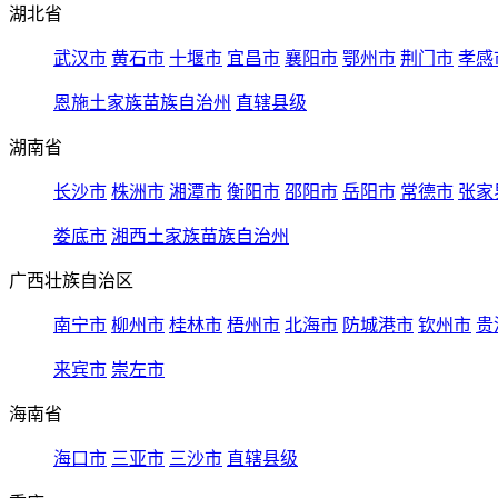
湖北省
武汉市
黄石市
十堰市
宜昌市
襄阳市
鄂州市
荆门市
孝感
恩施土家族苗族自治州
直辖县级
湖南省
长沙市
株洲市
湘潭市
衡阳市
邵阳市
岳阳市
常德市
张家
娄底市
湘西土家族苗族自治州
广西壮族自治区
南宁市
柳州市
桂林市
梧州市
北海市
防城港市
钦州市
贵
来宾市
崇左市
海南省
海口市
三亚市
三沙市
直辖县级