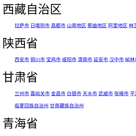
西藏自治区
拉萨市
日喀则市
昌都市
山南地区
那曲地区
阿里地区
林
陕西省
西安市
铜川市
宝鸡市
咸阳市
渭南市
延安市
汉中市
榆林
甘肃省
兰州市
嘉峪关市
金昌市
白银市
天水市
武威市
张掖市
平
临夏回族自治州
甘南藏族自治州
青海省