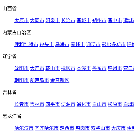
山西省
太原市
大同市
阳泉市
长治市
晋城市
朔州市
晋中市
运城
内蒙古自治区
呼和浩特市
包头市
乌海市
赤峰市
通辽市
鄂尔多斯市
呼
辽宁省
沈阳市
大连市
鞍山市
抚顺市
本溪市
丹东市
锦州市
营口
朝阳市
葫芦岛市
金普新区
吉林省
长春市
吉林市
四平市
辽源市
通化市
白山市
松原市
白城
黑龙江省
哈尔滨市
齐齐哈尔市
鸡西市
鹤岗市
双鸭山市
大庆市
伊