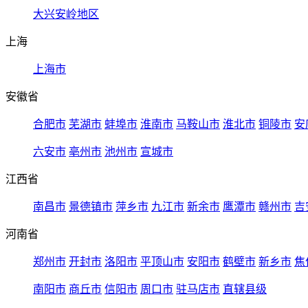
大兴安岭地区
上海
上海市
安徽省
合肥市
芜湖市
蚌埠市
淮南市
马鞍山市
淮北市
铜陵市
安
六安市
亳州市
池州市
宣城市
江西省
南昌市
景德镇市
萍乡市
九江市
新余市
鹰潭市
赣州市
吉
河南省
郑州市
开封市
洛阳市
平顶山市
安阳市
鹤壁市
新乡市
焦
南阳市
商丘市
信阳市
周口市
驻马店市
直辖县级