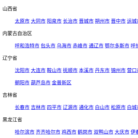
山西省
太原市
大同市
阳泉市
长治市
晋城市
朔州市
晋中市
运城
内蒙古自治区
呼和浩特市
包头市
乌海市
赤峰市
通辽市
鄂尔多斯市
呼
辽宁省
沈阳市
大连市
鞍山市
抚顺市
本溪市
丹东市
锦州市
营口
朝阳市
葫芦岛市
金普新区
吉林省
长春市
吉林市
四平市
辽源市
通化市
白山市
松原市
白城
黑龙江省
哈尔滨市
齐齐哈尔市
鸡西市
鹤岗市
双鸭山市
大庆市
伊