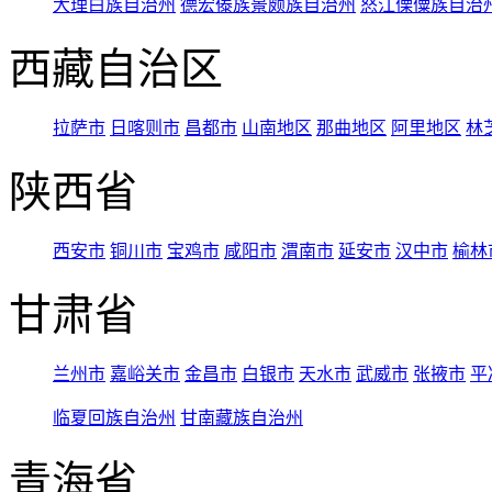
大理白族自治州
德宏傣族景颇族自治州
怒江傈僳族自治
西藏自治区
拉萨市
日喀则市
昌都市
山南地区
那曲地区
阿里地区
林
陕西省
西安市
铜川市
宝鸡市
咸阳市
渭南市
延安市
汉中市
榆林
甘肃省
兰州市
嘉峪关市
金昌市
白银市
天水市
武威市
张掖市
平
临夏回族自治州
甘南藏族自治州
青海省