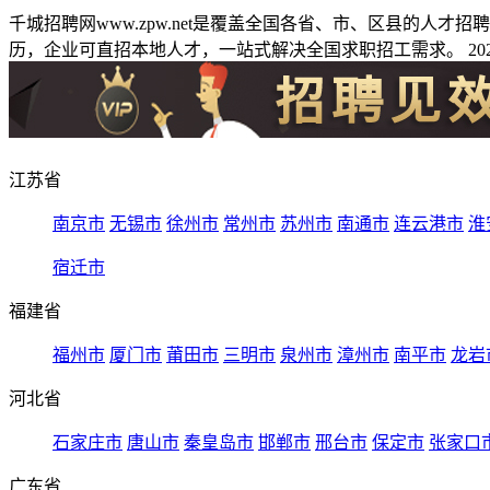
千城招聘网www.zpw.net是覆盖全国各省、市、区县的人
历，企业可直招本地人才，一站式解决全国求职招工需求。 2026
江苏省
南京市
无锡市
徐州市
常州市
苏州市
南通市
连云港市
淮
宿迁市
福建省
福州市
厦门市
莆田市
三明市
泉州市
漳州市
南平市
龙岩
河北省
石家庄市
唐山市
秦皇岛市
邯郸市
邢台市
保定市
张家口
广东省