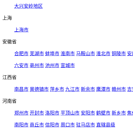
大兴安岭地区
上海
上海市
安徽省
合肥市
芜湖市
蚌埠市
淮南市
马鞍山市
淮北市
铜陵市
安
六安市
亳州市
池州市
宣城市
江西省
南昌市
景德镇市
萍乡市
九江市
新余市
鹰潭市
赣州市
吉
河南省
郑州市
开封市
洛阳市
平顶山市
安阳市
鹤壁市
新乡市
焦
南阳市
商丘市
信阳市
周口市
驻马店市
直辖县级