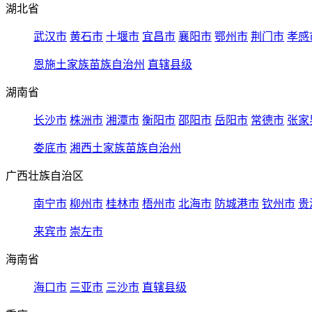
湖北省
武汉市
黄石市
十堰市
宜昌市
襄阳市
鄂州市
荆门市
孝感
恩施土家族苗族自治州
直辖县级
湖南省
长沙市
株洲市
湘潭市
衡阳市
邵阳市
岳阳市
常德市
张家
娄底市
湘西土家族苗族自治州
广西壮族自治区
南宁市
柳州市
桂林市
梧州市
北海市
防城港市
钦州市
贵
来宾市
崇左市
海南省
海口市
三亚市
三沙市
直辖县级