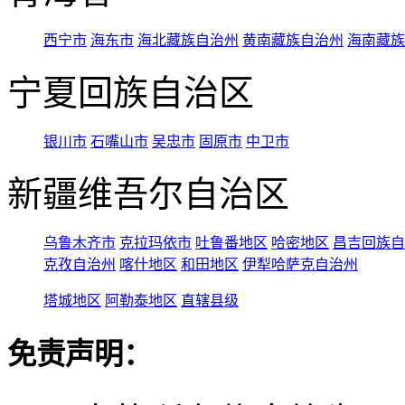
西宁市
海东市
海北藏族自治州
黄南藏族自治州
海南藏族
宁夏回族自治区
银川市
石嘴山市
吴忠市
固原市
中卫市
新疆维吾尔自治区
乌鲁木齐市
克拉玛依市
吐鲁番地区
哈密地区
昌吉回族自
克孜自治州
喀什地区
和田地区
伊犁哈萨克自治州
塔城地区
阿勒泰地区
直辖县级
免责声明：