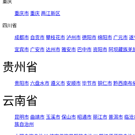
重庆
重庆市
重庆
两江新区
四川省
成都市
自贡市
攀枝花市
泸州市
德阳市
绵阳市
广元市
遂
宜宾市
广安市
达州市
雅安市
巴中市
资阳市
阿坝藏族羌
贵州省
贵阳市
六盘水市
遵义市
安顺市
毕节市
铜仁市
黔西南布
云南省
昆明市
曲靖市
玉溪市
保山市
昭通市
丽江市
普洱市
临沧
族自治州